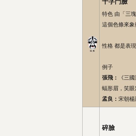
十字門臉
特色 由「三
這個色條來象
性格 都是表
例子
張飛：
《三國
蝠形眉，笑眼
孟良：
宋朝楊
碎臉