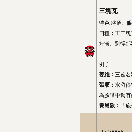
三塊瓦
特色 將眉、
四種：正三塊
好漢、剽悍部
例子
姜維：
三國名
張順：
水滸傳
為臉譜中獨有
竇爾敦：
「施