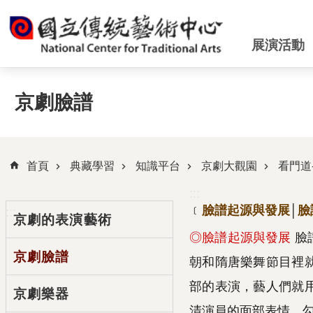
跳到主要內容區塊
展演活動
京劇臉譜
首頁
典藏學習
知識平台
京劇大觀園
看門道
:::
﹝
臉譜起源與發展
│
臉
:::
京劇的表演藝術
◎
臉譜起源與發展
臉
京劇臉譜
朝和隋唐樂舞節目裡
部的表演，藝人們就
京劇樂器
清演員的面部表情，