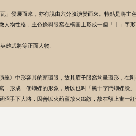
塊瓦」發展而來，亦有說由六分臉演變而來。特點是將主
徵人物性格，主色條與眼窩在構圖上形成一個「十」字形
現英雄武將等正面人物。
演義》中形容其豹頭環眼，故其眉子眼窩均呈環形，在剛
窩，形成一個蝴蝶的形象，所以也叫「黑十字門蝴蝶臉」
延昭手下大將，因善以火葫蘆放火殲敵，故在額上畫一紅