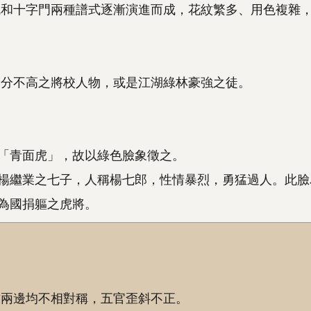
瓦和十字門兩種譜式逐漸演進而成，花紋繁多、用色複雜
身分不高之將校人物，或是江湖綠林豪強之徒。
「青面虎」，故以綠色臉象徵之。
楊繼業之七子，人稱楊七郎，性情暴烈，勇猛過人。此臉
為國捐軀之虎將。
右兩邊均不相對稱，五官歪斜不正。