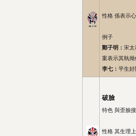
性格 係表示
例子
鄭子明：
宋太
案表示其執拗
李七：
平生好
破臉
特色 與歪臉
性格 其生理