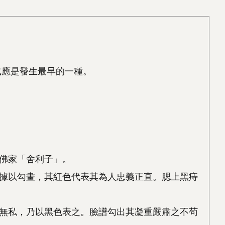
式應是發生最早的一種。
佛家「舍利子」。
據以勾畫，其紅色代表其為人忠義正直。腮上黑痔
無私，乃以黑色表之。臉譜勾出其凝重嚴肅之不茍