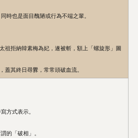
。同時也是面目醜陋或行為不端之輩。
太祖拒納韓素梅為妃，遂被斬，額上「螺旋形」圖
，蓋其終日尋釁，常常頭破血流。
特寫方式表示。
所謂的「破相」。