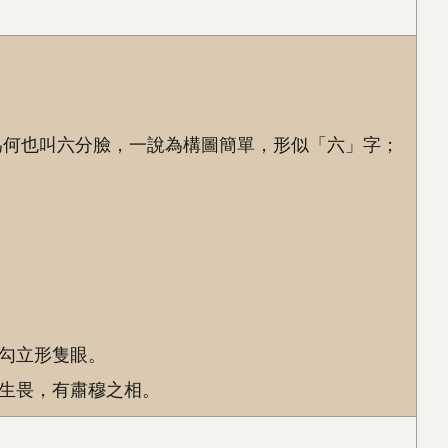
為何也叫六分臉，一說為構圖簡單，形似「六」字；
勾立形隻眼。
生畏，有肅穆之相。