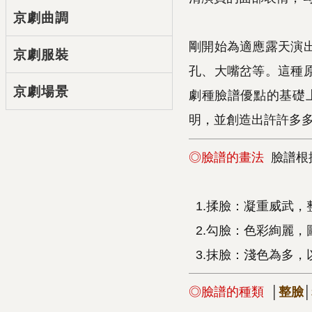
京劇曲調
剛開始為適應露天演
京劇服裝
孔、大嘴岔等。這種
京劇場景
劇種臉譜優點的基礎
明，並創造出許許多
◎
臉譜的畫法
臉譜根
1.揉臉：凝重威武
2.勾臉：色彩絢麗
3.抹臉：淺色為多，
◎
臉譜的種類
│
整臉
│