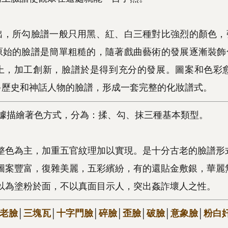
出，所勾臉譜一般只用黑、紅、白三種對比強烈的顏色，
原始的臉譜是簡單粗糙的，隨著戲曲藝術的發展逐漸裝飾
上，加工創新，臉譜於是得到充分的發展。圖案和色彩
多歷史和神話人物的臉譜，形成一套完整的化妝譜式。
據描繪著色方式，分為：揉、勾、抹三種基本類型。
，整色為主，加重五官紋理加以實現。是十分古老的臉譜形
，圖案豐富，復雜美麗，五彩繽紛，有的還貼金敷銀，華麗
以為塗粉於面，不以真面目示人，突出姦詐壞人之性。
老臉
│
三塊瓦
│
十字門臉
│
碎臉
│
歪臉
│
破臉
│
意象臉
│
粉白