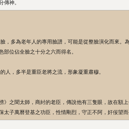
分傳神。
分臉，多為老年人的專用臉譜，可能是從整臉演化而來。
色部位佔全臉之十分之六而得名。
臉的人，多半是重臣老將之流，形象凝重肅穆。
榜》之聞太師，商紂的老臣，傳說他有三隻眼，故在額上
保太子萬曆登基之功臣，性情剛烈，守正不阿，奸佞望而