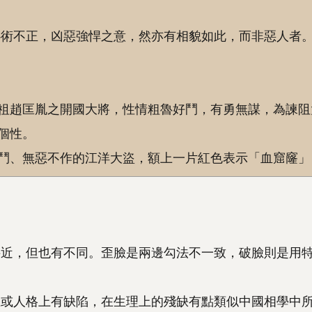
心術不正，凶惡強悍之意，然亦有相貌如此，而非惡人者
祖趙匡胤之開國大將，性情粗魯好鬥，有勇無謀，為諫阻
個性。
鬥、無惡不作的江洋大盜，額上一片紅色表示「血窟窿」
接近，但也有不同。歪臉是兩邊勾法不一致，破臉則是用
上或人格上有缺陷，在生理上的殘缺有點類似中國相學中