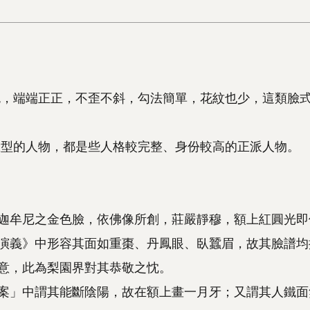
色，端端正正，不歪不斜，勾法簡單，花紋也少，這類臉
臉型的人物，都是些人格較完整、身份較高的正派人物。
迦牟尼之金色臉，依佛像所創，莊嚴靜穆，額上紅圓光即
演義》中形容其面如重棗、丹鳳眼、臥蠶眉，故其臉譜均
意，此為梨園界對其恭敬之忱。
案」中謂其能斷陰陽，故在額上畫一月牙；又謂其人鐵面