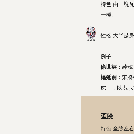
特色 由三塊
一種。
性格 大半是
例子
徐世英：
綽號
楊延嗣：
宋將
虎」，以表示
歪臉
特色 全臉左