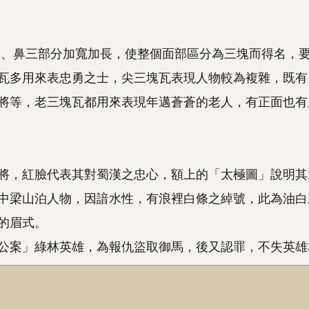
眼、鼻三部分加寬加長，使整個面部區分為三塊而得名，
瓦多用來表忠勇之士，尖三塊瓦表現人物較為複雜，既有
將等，老三塊瓦都用來表現年邁蒼蒼的老人，有正面也有
將，紅臉代表其對蜀漢之忠心，額上的「太極圖」說明其
中梁山泊人物，因諳水性，有浪裡白條之綽號，此為油白
的眉式。
公案」綠林英雄，為報仇盜取御馬，後又認罪，不失英雄