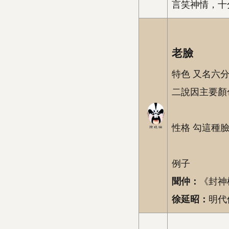
言笑神情，十
老臉
特色 又名六
二說因主要顏
性格 勾這種
例子
聞仲：
《封神
徐延昭：
明代