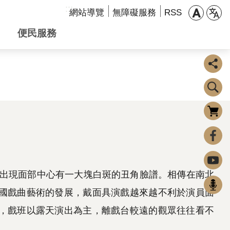
:::
網站導覽
無障礙服務
RSS
便民服務
購物車
0
FaceBook
Youtube
出現面部中心有一大塊白斑的丑角臉譜。相傳在南北
Podcast
國戲曲藝術的發展，戴面具演戲越來越不利於演員面
，戲班以露天演出為主，離戲台較遠的觀眾往往看不