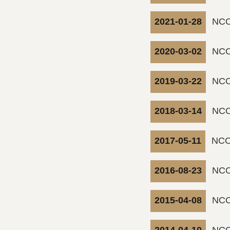
2021-01-28
NC
2020-03-02
NC
2019-03-22
NC
2018-03-14
NC
2017-05-11
NC
2016-08-23
NC
2015-04-08
NC