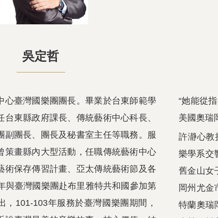
吳定哲
中心臺灣國樂團團長。畢業於台東師範學
“她能從指
任台東縣政府課長、傳統藝術中心科長、
美國奧瑞
團副團長、團長及秘書室主任等職務。服
許瀞心教
曾策畫縣內大型活動，任職傳統藝術中心
樂學系交
藝術保存傳習計畫、亞太傳統藝術節及各
舊金山女
8年與臺灣國樂團赴布里雅特共和國參加第
岡州尤金
，101-103年服務於臺灣國樂團期間，
特蘭奧瑞