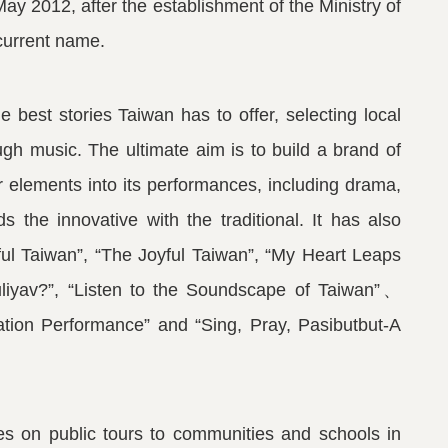
ay 2012, after the establishment of the Ministry of
 current name.
e best stories Taiwan has to offer, selecting local
ugh music. The ultimate aim is to build a brand of
 elements into its performances, including drama,
ds the innovative with the traditional. It has also
ful Taiwan”, “The Joyful Taiwan”, “My Heart Leaps
iyav?”, “Listen to the Soundscape of Taiwan”
、
tion Performance”
and “Sing, Pray, Pasibutbut-A
es on public tours to communities and schools in