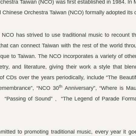
hestra Taiwan (NCO) was first established in 1984. In M
al Chinese Orchestra Taiwan (NCO) formally adopted its
 NCO has strived to use traditional music to recount th
 that can connect Taiwan with the rest of the world thro
ique to Taiwan. The NCO incorporates a variety of other
try, and literature, giving their work a style that blen
f CDs over the years periodically, include “The Beauti
th
Remembrance”, “NCO 30
Anniversary”, “Where is Maul
、
“Passing of Sound”
、“The Legend of Parade Forma
tted to promoting traditional music, every year it go