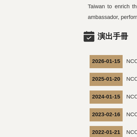
Taiwan to enrich th
ambassador, perform
演出手冊
2026-01-15
NC
2025-01-20
NC
2024-01-15
NC
2023-02-16
NC
2022-01-21
NC