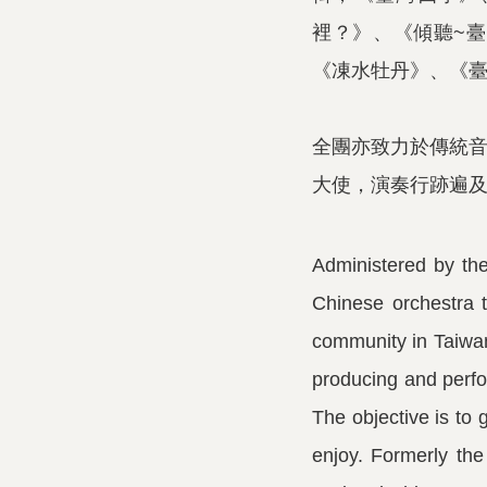
裡？》、《傾聽~
臺
《凍水牡丹》、《
全團亦致力於傳統
大使，演奏行跡遍
Administered by the
Chinese orchestra t
community in Taiwan
producing and perfor
The objective is to 
enjoy. Formerly th