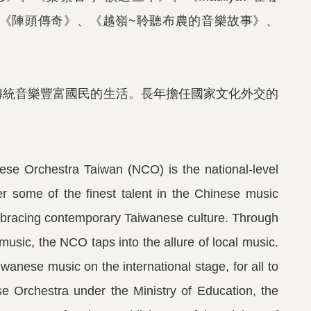
《陣頭傳奇
》、《越嶺
~
聆聽布農的音樂故事
》
、
傳統音樂豐富國民的生活。長年擔任國家文化外交的
nese Orchestra Taiwan (NCO) is the national-level
er some of the finest talent in the Chinese music
embracing contemporary Taiwanese culture. Through
music, the NCO taps into the allure of local music.
wanese music on the international stage, for all to
e Orchestra under the Ministry of Education, the