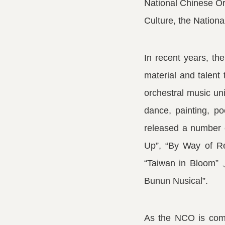
National Chinese Orc
Culture, the Nation
In recent years, the
material and talent
orchestral music un
dance, painting, poe
released a number o
Up”, “By Way of 
“Taiwan in Bloom”
Bunun Nusical”.
As the NCO is commi