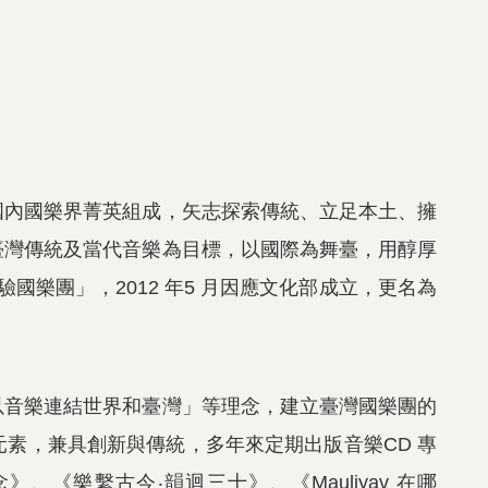
國內國樂界菁英組成，矢志探索傳統、立足本土、擁
臺灣傳統及當代音樂為目標，以國際為舞臺，用醇厚
驗國樂團」，
2012
年
5
月因應文化部成立，更名為
以音樂連結世界和臺灣」等理念，建立臺灣國樂團的
元素，兼具創新與傳統，多年來定期出版音樂
CD
專
念》、《樂繫古今‧韻迴三十》、《
Mauliyav
在哪