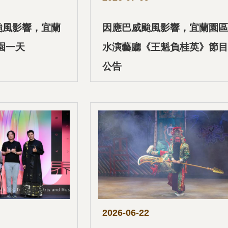
颱風影響，宜蘭
因應巴威颱風影響，宜蘭園區
休園一天
水演藝廳《王魁負桂英》節目
公告
2026-06-22