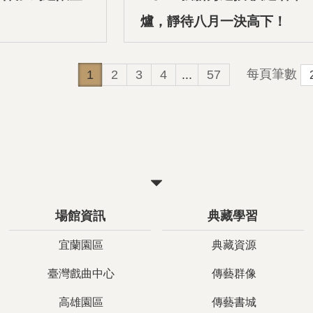
爐，靜待八月一決高下！
每頁筆數
1
2
3
4
...
57
關
閉
場館資訊
典藏學習
宜蘭園區
典藏資源
臺灣戲曲中心
傳藝群像
高雄園區
傳藝書城