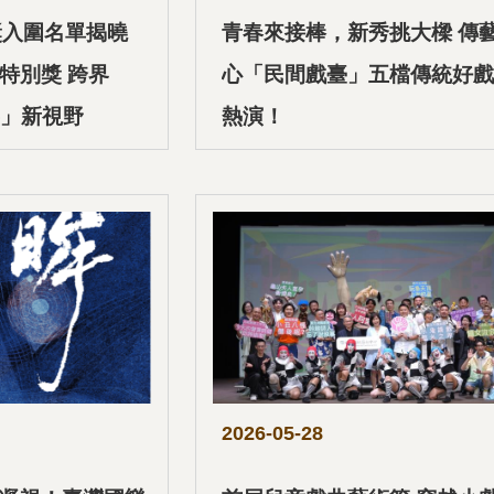
獎入圍名單揭曉
青春來接棒，新秀挑大樑 傳
特別獎 跨界
心「民間戲臺」五檔傳統好戲
界」新視野
熱演！
2026-05-28