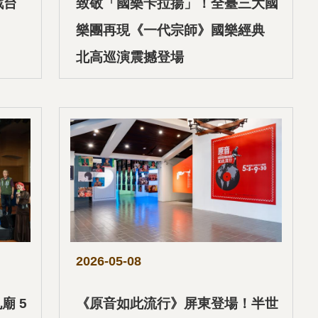
戲台
致敬「國樂卡拉揚」！全臺三大國
樂團再現《一代宗師》國樂經典
北高巡演震撼登場
2026-05-08
廟 5
《原音如此流行》屏東登場！半世