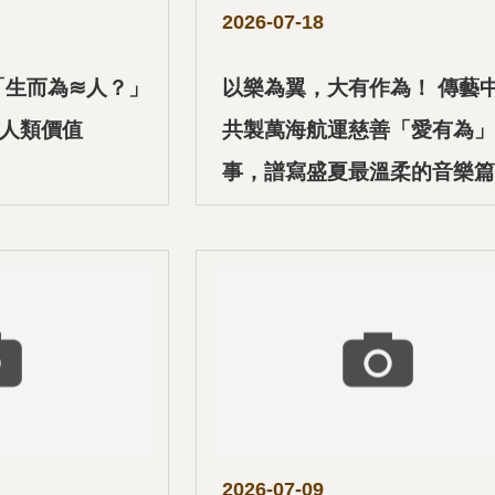
2026-07-18
「生而為≋人？」
以樂為翼，大有作為！ 傳藝
問人類價值
共製萬海航運慈善「愛有為」
事，譜寫盛夏最溫柔的音樂篇
2026-07-09