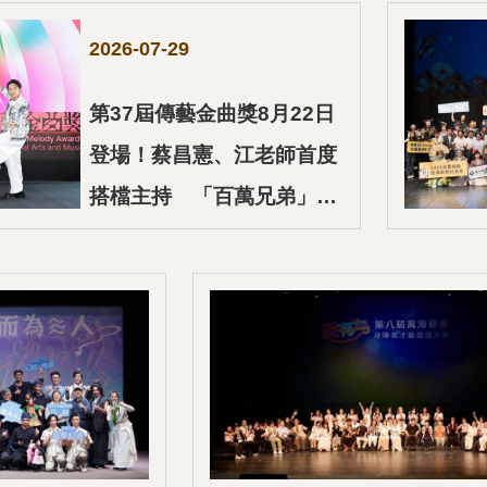
2026-07-29
第37屆傳藝金曲獎8月22日
登場！蔡昌憲、江老師首度
搭檔主持 「百萬兄弟」陳
孟賢與陳昭瑋扛紅毯主持 盼
讓傳藝更親民