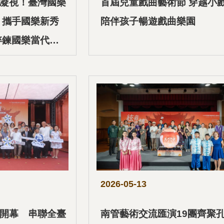
凝視！臺灣國樂
首屆兒童戲曲藝術節 穿越小
 攜手國樂新秀
陪伴孩子暢遊戲曲樂園
淬鍊國樂當代新
2026-05-13
開幕 串聯全臺
南管藝術交流匯演19團齊聚孔