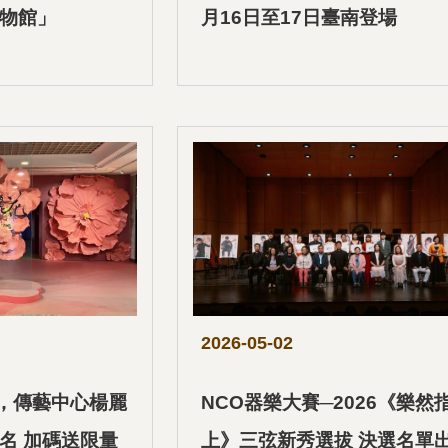
物館」
月16日至17日臺南登場
2026-05-02
日，傳藝中心楊麗
NCO器樂大賽─2026《樂然
名 加碼送限量
上》三弦新秀選拔 決選名單