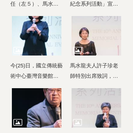
任（左５）、馬水龍
紀念系列活動」宣告
家屬許子珍老師（左
記者會全體大合照
６）及各單位代表合
照。
今(25)日，國立傳統藝
馬水龍夫人許子珍老
術中心臺灣音樂館舉
師特別出席致詞，感
辦「馬水龍逝世十周
謝所有朋友的陪伴與
年紀念系列活動宣告
支持，讓這場紀念活
記者會」，正式揭開
動得以圓滿啟動。
為期近一年的紀念活
動序幕，由中心主任