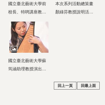
國立臺北藝術大學前
本次系列活動總策畫
陳悅宜致詞。
校長、特聘講座教授
顏綠芬教授說明活動
朱宗慶教授出席致
亮點與規劃方向。
詞。
國立臺北藝術大學蘇
筠涵助理教授演出馬
水龍作品《水龍
吟》。
回上一頁
回最上面