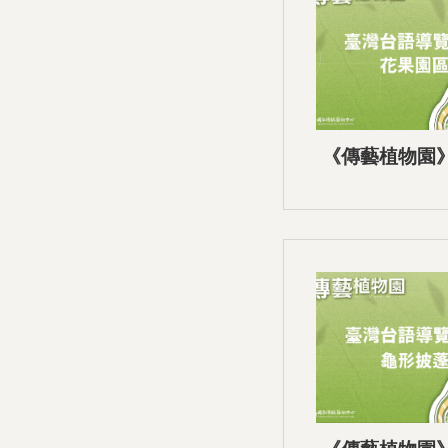
《傳藝植物園
音導覽-0