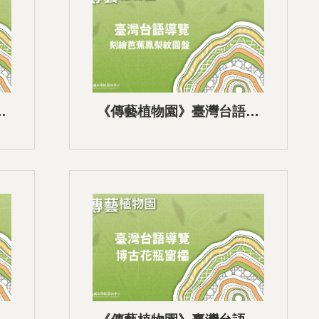
語
《傳藝植物園》臺灣台語語
音導覽-07刻繪芭蕉鳳梨紋圓
盤