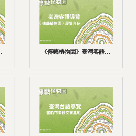
語
《傳藝植物園》臺灣客語語
音導覽-01展覽介紹