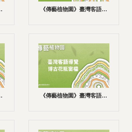
語
《傳藝植物園》臺灣客語語
音導覽-07刻繪芭蕉鳳梨紋圓
盤
語
《傳藝植物園》臺灣客語語
音導覽-04博古花瓶窗櫺