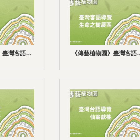
》臺灣客語語
《傳藝植物園》臺灣客語
高、中低海拔及
音導覽-02命之樹展區
岸植物區