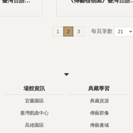
》臺灣台語語
《傳藝植物園》臺灣台語
6龜形披蓬
音導覽-05花屏風
每頁筆數
1
2
3
關
閉
場館資訊
典藏學習
宜蘭園區
典藏資源
臺灣戲曲中心
傳藝群像
高雄園區
傳藝書城