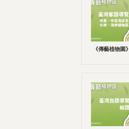
《傳藝植物園
音導覽-03中
水岸、海