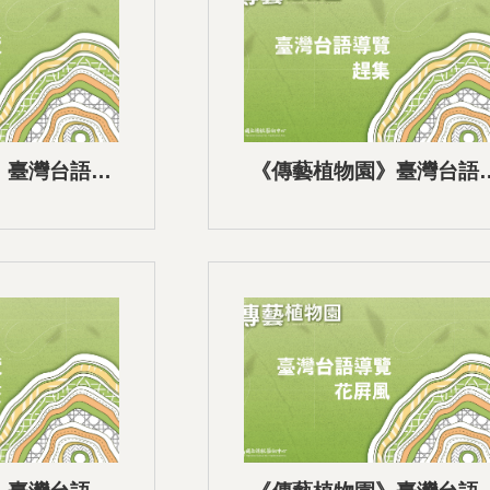
》臺灣台語語
《傳藝植物園》臺灣台語
9花果園區
音導覽-08趕集