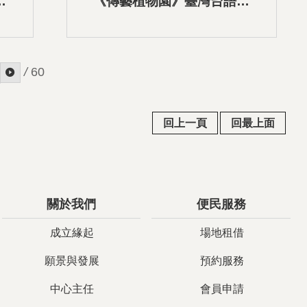
語
《傳藝植物園》臺灣台語語
音導覽-04博古花瓶窗櫺
/
60
回上一頁
回最上面
關於我們
便民服務
成立緣起
場地租借
願景與發展
預約服務
中心主任
會員申請