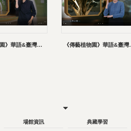
《傳藝植物園》華語&臺灣手語導覽影片-01展覽介紹
《傳藝植物園》華語
關
閉
場館資訊
典藏學習