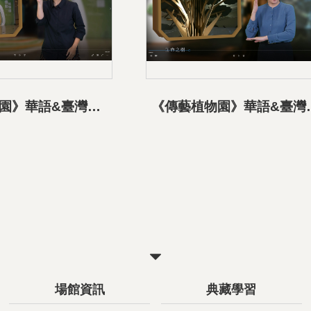
《傳藝植物園》華語&臺灣手語導覽影片-01展覽介紹
《傳藝植物園》華語
關
閉
場館資訊
典藏學習