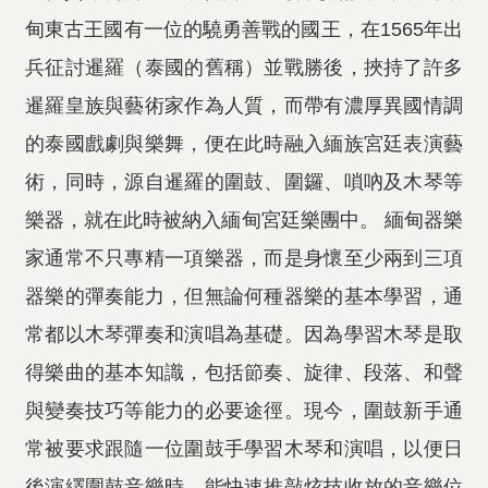
甸東古王國有一位的驍勇善戰的國王，在1565年出
兵征討暹羅（泰國的舊稱）並戰勝後，挾持了許多
暹羅皇族與藝術家作為人質，而帶有濃厚異國情調
的泰國戲劇與樂舞，便在此時融入緬族宮廷表演藝
術，同時，源自暹羅的圍鼓、圍鑼、嗩吶及木琴等
樂器，就在此時被納入緬甸宮廷樂團中。 緬甸器樂
家通常不只專精一項樂器，而是身懷至少兩到三項
器樂的彈奏能力，但無論何種器樂的基本學習，通
常都以木琴彈奏和演唱為基礎。因為學習木琴是取
得樂曲的基本知識，包括節奏、旋律、段落、和聲
與變奏技巧等能力的必要途徑。現今，圍鼓新手通
常被要求跟隨一位圍鼓手學習木琴和演唱，以便日
後演繹圍鼓音樂時，能快速推敲炫技收放的音樂位