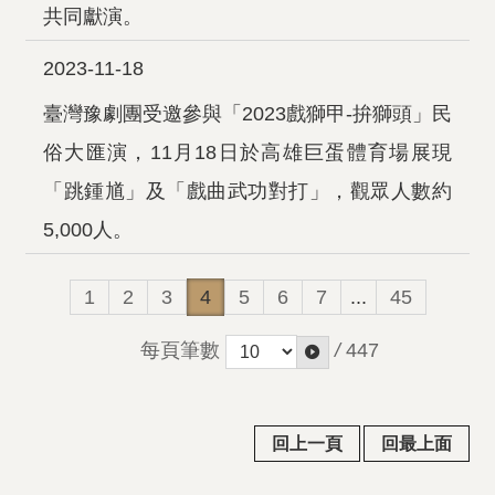
共同獻演。
2023-11-18
臺灣豫劇團受邀參與「2023戲獅甲-拚獅頭」民
俗大匯演，11月18日於高雄巨蛋體育場展現
「跳鍾馗」及「戲曲武功對打」，觀眾人數約
5,000人。
1
2
3
4
5
6
7
...
45
每頁筆數
/
447
回上一頁
回最上面