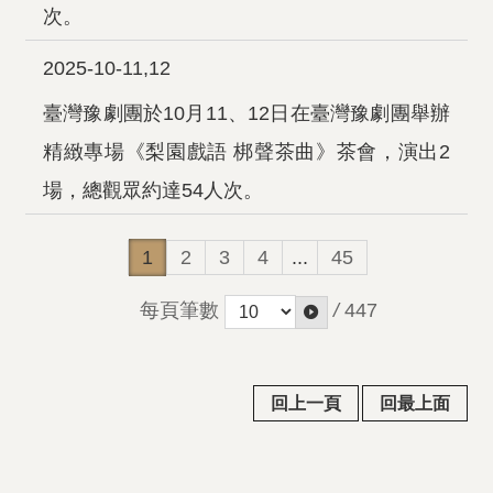
次。
2025-10-11,12
臺灣豫劇團於10月11、12日在臺灣豫劇團舉辦
精緻專場《梨園戲語 梆聲茶曲》茶會，演出2
場，總觀眾約達54人次。
1
2
3
4
...
45
每頁筆數
/
447
回上一頁
回最上面