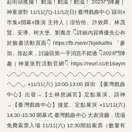
起街頭搖擺！ 動滋！動滋！動滋！ 2023鬥陣趣｜
神童派對 11/11(六)-11/12(日) 臺灣戲曲中心 踩街x
市集x開幕x匯演 主持人｜澎恰恰、許效舜、林茂
賢、安導、柯大堡、劉胤含 👇詳細內容將優先公布
於臉書活動頁面👇 https://fb.me/e/7kja9ud9s 「參
加」按起來，討論區第一手消息不錯過 👇2023鬥陣
趣｜神童派對活動官網👇 https://reurl.cc/E16aym
◡◠◡◠◡◠◡◠◡◠◡◠◡◠◡◠◡◠◡◠◡◠◡◠◡
◠◡◠◡ ◖11/11(六) 10:00-13:00 踩街 【臺灣戲曲
中心】出發→【士林慈諴宮】定點展演、請神
→【臺灣戲曲中心】接駕、定點展演 ◖11/11(六)
14:30-15:30 開幕式 臺灣戲曲中心 大表演廳．現場
免費索票入場 11/11(六) 12:30開始索票（數量有