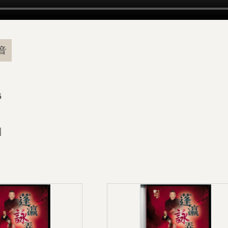
音
6
團