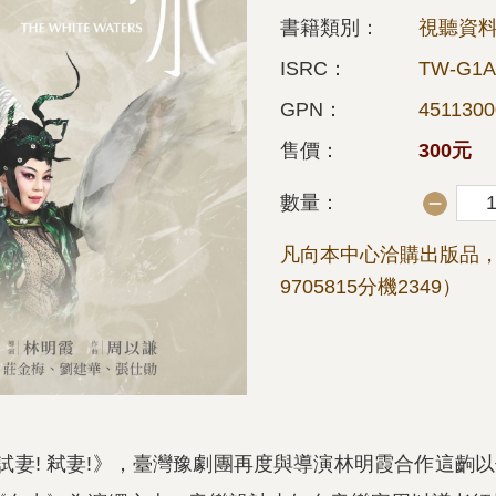
書籍類別：
視聽資料
ISRC：
TW-G1A
GPN：
4511300
售價：
300元
數量：
凡向本中心洽購出版品，
9705815分機2349）
劇《試妻! 弒妻!》，臺灣豫劇團再度與導演林明霞合作這