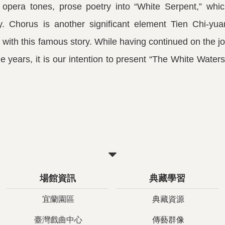
 opera tones, prose poetry into “White Serpent,” whic
ay. Chorus is another significant element Tien Chi-yua
with this famous story. While having continued on the jo
 years, it is our intention to present “The White Water
關
閉
場館資訊
典藏學習
宜蘭園區
典藏資源
臺灣戲曲中心
傳藝群像