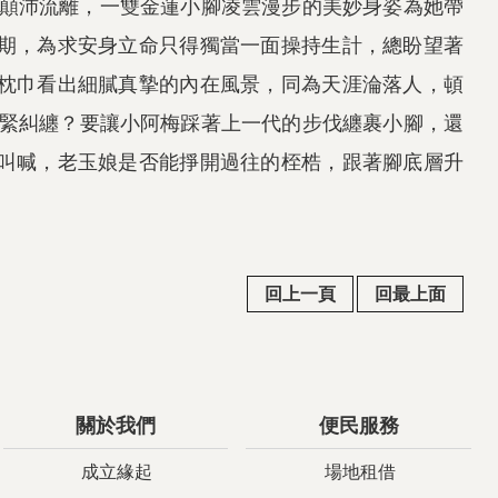
幼顛沛流離，一雙金蓮小腳凌雲漫步的美妙身姿為她帶
期，為求安身立命只得獨當一面操持生計，總盼望著
枕巾看出細膩真摯的內在風景，同為天涯淪落人，頓
緊緊糾纏？要讓小阿梅踩著上一代的步伐纏裹小腳，還
叫喊，老玉娘是否能掙開過往的桎梏，跟著腳底層升
回上一頁
回最上面
關於我們
便民服務
成立緣起
場地租借