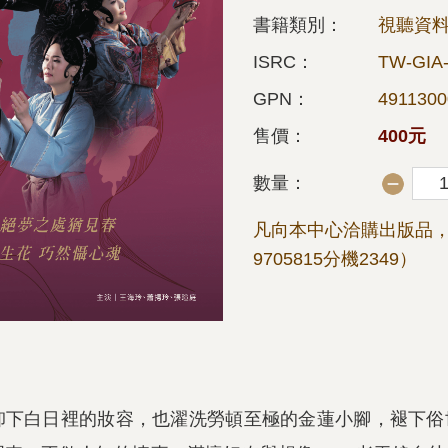
書籍類別：
視聽資料
ISRC：
TW-GIA-
GPN：
4911300
售價：
400元
數量：
凡向本中心洽購出版品，
9705815分機2349）
卸下白日裡的妝容，也濯洗勞頓至極的金蓮小腳，褪下俗