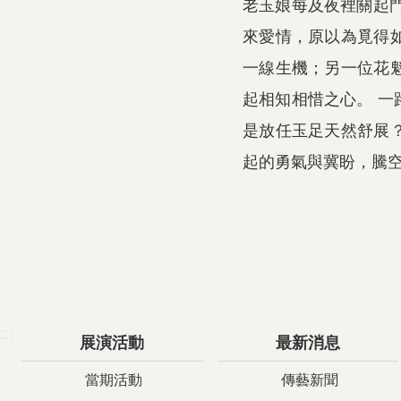
老玉娘每及夜裡關起
來愛情，原以為覓得
一線生機；另一位花
起相知相惜之心。 
是放任玉足天然舒展
起的勇氣與冀盼，騰
:::
展演活動
最新消息
當期活動
傳藝新聞