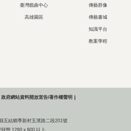
臺灣戲曲中心
傳藝群像
高雄園區
傳藝書城
知識平台
教案學程
政府網站資料開放宣告/著作權聲明
015宜蘭縣五結鄉季新村五濱路二段201號
態 1280 x 800 以上.