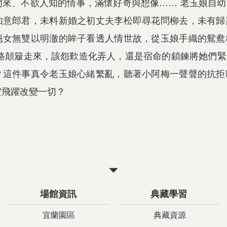
門來、不欲人知的情事，滿懷好奇與想像…… 老玉娘自
如意郎君，未料新婚之初丈夫李松即尋花問柳去，未有歸
魁女無雙以明澈的眸子看透人情世故，從玉娘手織的鴛鴦
一路顛簸走來，該怨歎造化弄人，還是宿命的鎖鍊將她們
？這件事真令老玉娘心緒繁亂，聽著小阿梅一聲聲的抗拒
空飛躍改變一切？
關
閉
場館資訊
典藏學習
宜蘭園區
典藏資源