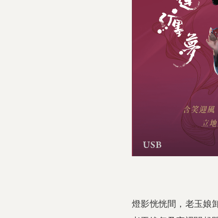
燈影恍恍間，老玉娘