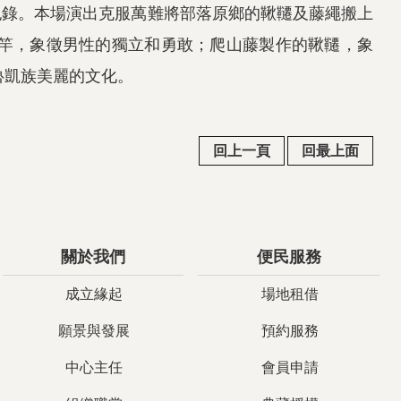
音紀錄。本場演出克服萬難將部落原鄉的鞦韆及藤繩搬上
竿，象徵男性的獨立和勇敢；爬山藤製作的鞦韆，象
魯凱族美麗的文化。
回上一頁
回最上面
關於我們
便民服務
成立緣起
場地租借
願景與發展
預約服務
中心主任
會員申請