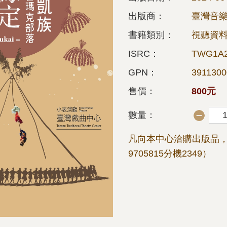
出版商：
臺灣音
書籍類別：
視聽資料
ISRC：
TWG1A2
GPN：
3911300
售價：
800元
數量：
凡向本中心洽購出版品，
9705815分機2349）