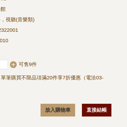
樂館
，視聽(音樂類)
322001
010
可售9件
單筆購買不限品項滿20件享7折優惠（電洽03-
放入購物車
直接結帳