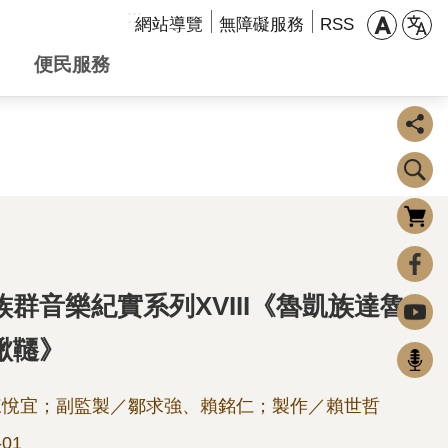
:::
網站導覽
無障礙服務
RSS
便民服務
購物車
0
FaceBook
群音樂紀實系列XVIII《魯凱族達魯
Youtube
鞦韆》
Podcast
陳悅宜；副監製／鄒求強、賴銘仁；製作／賴世哲
-01