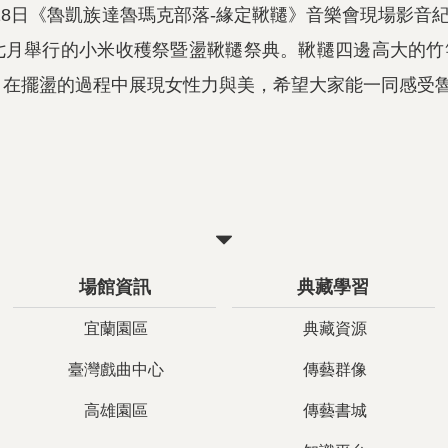
1月18日《魯凱族達魯瑪克部落-緣定鞦韆》音樂會現場影
七月舉行的小米收穫祭暨盪鞦韆祭典。鞦韆四邊高大的竹
，在擺盪的過程中展現女性力與美，希望大家能一同感受
關
閉
場館資訊
典藏學習
宜蘭園區
典藏資源
臺灣戲曲中心
傳藝群像
高雄園區
傳藝書城