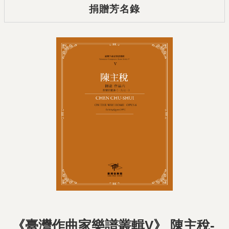
捐贈芳名錄
《臺灣作曲家樂譜叢輯V》 陳主稅-