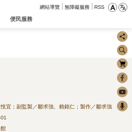
:::
網站導覽
無障礙服務
RSS
便民服務
購物車
0
FaceBook
Youtube
Podcast
陳悅宜；副監製／鄒求強、賴銘仁；製作／鄒求強
-01
樂館