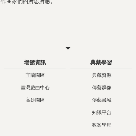
著作曲家們的所思所感。
關
閉
場館資訊
典藏學習
宜蘭園區
典藏資源
臺灣戲曲中心
傳藝群像
高雄園區
傳藝書城
知識平台
教案學程