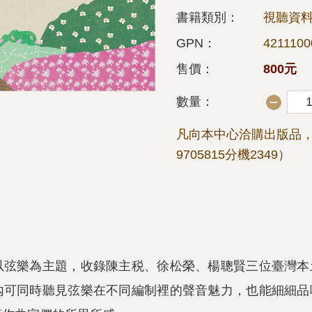
書籍類別：
視聽資料
GPN：
4211100
售價：
800元
數量：
凡向本中心洽購出版品，
9705815分機2349）
以弦樂為主題，收錄陳主税、徐松榮、楊聰賢三位臺灣本
內可同時聽見弦樂在不同編制裡的聲音魅力，也能細細品