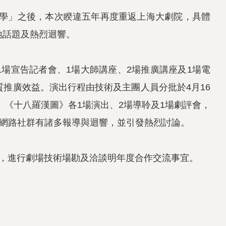
學」之後，本次睽違五年再度重返上海大劇院，具體
地話題及熱烈迴響。
1
場宣告記者會、
1
場大師講座、
2
場推廣講座及
1
場電
質推廣效益。演出行程由技術及主團人員分批於
4
月
16
》《十八羅漢圖》各
1
場演出、
2
場導聆及
1
場劇評會，
網路社群有諸多報導與迴響，並引發熱烈討論。
，進行劇場技術場勘及洽談明年度合作交流事宜。