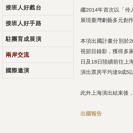
接班人好戲台
繼
2014
年首次以「伶
展現臺灣劇藝多元創
接班人好手路
駐團育成展演
本項出國計畫分別於
2
視節目錄影，獲得多
兩岸交流
日及
18
日陸續前往上
國際邀演
演出票房平均達
9
成
5
此外上海演出結束後
出國報告