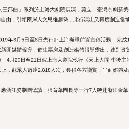
人三部曲」系列於上海大劇院展演，奠立「臺灣京劇新美
作自由，引領兩岸人文思維趨勢，此行演出又再度創造當
019
年
3
月
5
日至
8
日先行赴上海辦理前置宣傳活動，完成
家新聞媒體報導，催生票房及創造媒體報導露出，達到實
海，
4
月
20
日至
21
日假上海大劇院執行《天上人間
李後主
以上，觀眾人數達
2,818
人次，獲得各方讚賞，平面媒體及
，應浙江婺劇團邀請，張育華團長等一行
7
人轉赴浙江金華