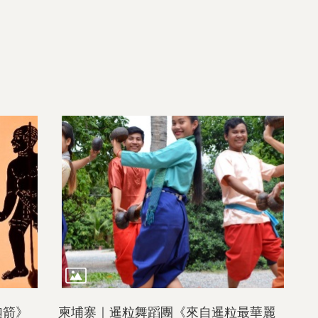
迦箭》
柬埔寨｜暹粒舞蹈團《來自暹粒最華麗