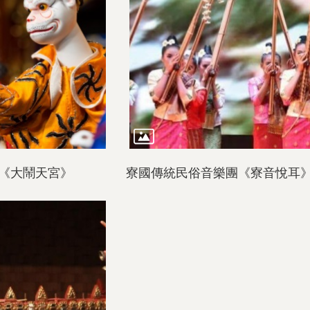
《大鬧天宮》
寮國傳統民俗音樂團《寮音悅耳