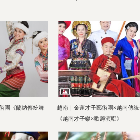
術團《蘭納傳統舞
越南｜金蓮才子藝術團×越南傳統
《越南才子樂×歌籌演唱》