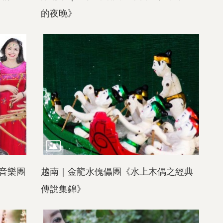
的夜晚》
音樂團
越南｜金龍水傀儡團《水上木偶之經典
傳說集錦》