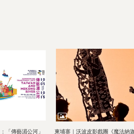
節：「傳藝湄公河」
柬埔寨｜沃波皮影戲團《魔法納