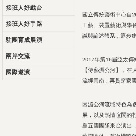
接班人好戲台
國立傳統藝術中心自2
接班人好手路
工藝、裝置藝術與學
識與論述體系，逐步
駐團育成展演
兩岸交流
2017年第16屆亞
【傳藝湄公河】，在
國際邀演
流經雲南，再貫穿寮
因湄公河流域特色為
展，以及熱情喧鬧的
島五國團隊來台演出