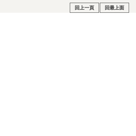
回上一頁
回最上面
常見問答
政府公共網
行政院公報
隱私權及安全政策宣示
政府網站資料開放宣告/著作權聲明
瀏覽人次
2021
電話：03-970-5815 / 傳真：03-960-5237 / 地址：
268015宜蘭縣五結鄉季新村五濱路二段201號
©2015國立傳統藝術中心版權所有 All rights reserved. 建
議瀏覽狀態 1280 x 800 以上.