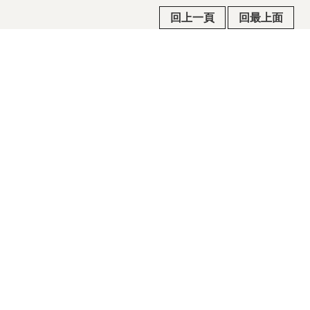
回上一頁
回最上面
常見問答
政府公共網
行政院公報
隱私權及安全政策宣示
政府網站資料開放宣告/著作權聲明
瀏覽人次
1777
電話：03-970-5815 / 傳真：03-960-5237 / 地址：
268015宜蘭縣五結鄉季新村五濱路二段201號
©2015國立傳統藝術中心版權所有 All rights reserved. 建
議瀏覽狀態 1280 x 800 以上.