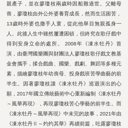
親產子，並在廖瓊枝兩歲時因船難過世。父離母
喪，廖瓊枝由外公外婆養育成長，然而生活困苦，
13歲時外婆也撒手人寰，從此他舉目無親孤身一
人。此後人生中雖然屢遭困頓，但終究在歌仔戲中
得到安身立命的處所。 2008年《凍水牡丹》首
演，由臺灣國樂團與財團法人廖瓊枝歌仔戲文教基
金會攜手，揉合戲曲、國樂、戲劇、舞蹈等多種元
素，描繪廖瓊枝年幼喪母、投身戲班苦學曲藝的前
半生。因著廖瓊枝讓《凍水牡丹》巡迴演出的心
願，2017年國立傳統藝術中心重新編制《凍水牡丹
～風華再現》，再現廖瓊枝苦心學藝的前半生。而
《凍水牡丹～風華再現》中未完的故事，2021年由
《凍水牡丹Ⅱ～灼灼其華》再續前篇，吐露廖瓊枝