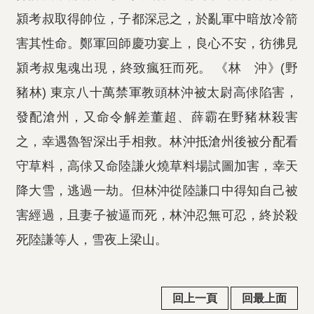
潁考叔取得帥位，子都深忌之，於亂軍中暗放冷箭
害其性命。鄭軍回師慶功宴上，良心不安，彷彿見
潁考叔鬼魂出現，終致瘋狂而死。 《林 沖》(野
豬林) 東京八十萬禁軍教頭林沖被太尉高俅陷害，
發配滄州，又命令解差董超、薛霸在野豬林殺害
之，幸遇魯智深出手相救。林沖抵滄州後被分配看
守草料，高俅又命陸謙火燒草料場試圖加害，幸天
降大雪，逃過一劫。但林沖從陸謙口中得知自己被
害經過，且妻子被逼而死，林沖忍無可忍，終於殺
死陸謙等人，雪夜上梁山。
回上一頁
回最上面