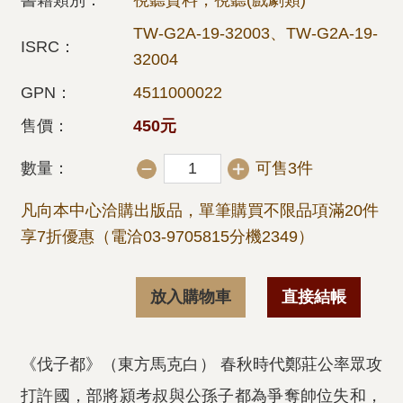
書籍類別：
視聽資料，視聽(戲劇類)
TW-G2A-19-32003、TW-G2A-19-
ISRC：
32004
GPN：
4511000022
售價：
450元
數量：
可售3件
凡向本中心洽購出版品，單筆購買不限品項滿20件
享7折優惠（電洽03-9705815分機2349）
放入購物車
直接結帳
《伐子都》（東方馬克白） 春秋時代鄭莊公率眾攻
打許國，部將潁考叔與公孫子都為爭奪帥位失和，