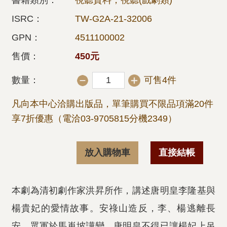
書籍類別：
視聽資料，視聽(戲劇類)
ISRC：
TW-G2A-21-32006
GPN：
4511100002
售價：
450元
數量：
可售4件
凡向本中心洽購出版品，單筆購買不限品項滿20件
享7折優惠（電洽03-9705815分機2349）
放入購物車
直接結帳
本劇為清初劇作家洪昇所作，講述唐明皇李隆基與
楊貴妃的愛情故事。安祿山造反，李、楊逃離長
安，眾軍於馬嵬坡譁變，唐明皇不得已讓楊妃上吊