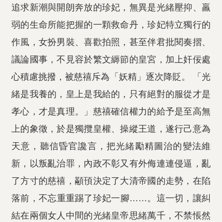
追求新潮與開朗奔放的珍妃，無異是光緒壓抑、羸
弱的生命所能把握的一顆救命丹，珍妃特立獨行的
作風，女扮男裝、喜歡拍照，甚至伴君批閱奏摺、
議論國事，不見容於繁文縟節的皇宮，加上奸佞處
心積慮挑撥，被慈禧斥為「妖精」逐次降貶。 「光
緒是我養的，皇上是我給的，只有絕對的服從才是
孝心，才是真理。」慈禧確信權力的給予是至高無
上的象徵，於是獨攬皇權、操縱王道，遂行己意為
天意，聽信昏官讒言，把光緒勵精圖治的變法維
新，以叛亂治罪，內政不彰又有外侮連連侵逼，亂
了方寸的慈禧，顢頇決定了大清帝國的走勢，在陷
落前，不忘重重踢了珍妃一腳……。這一切，讓糾
結在兩個女人中間的光緒皇帝思緒萬千，不禁悵然