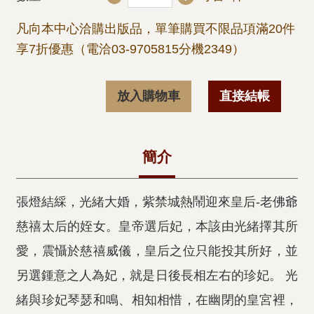
凡向本中心洽購出版品，單筆購買不限品項滿20件
享7折優惠（電洽03-9705815分機2349）
放入購物車
直接結帳
簡介
張燈結綵，光緒大婚，紫禁城熱鬧迎來皇后-老佛爺
慈禧太后的姪女。皇帝選后妃，本該由光緒擇其所
愛，震懾於慈禧威儀，皇后之位只能投其所好，並
另選鍾意之人為妃，就是日後長相左右的珍妃。 光
緒與珍妃琴瑟和鳴、相知相惜，在幽閉的皇宮裡，