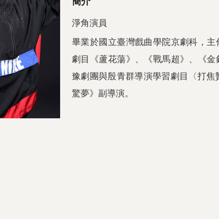
簡介
淨角演員
畢業於國立臺灣戲曲學院京劇科，主
劇目《蘆花蕩》、《戰馬超》、《金
豫劇團與殷青群導演學習劇目〈打焦贊
驚夢》副導演。