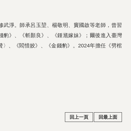
修武淨。師承呂玉堃、楊敬明、竇國啟等老師，曾習
錢豹》、《斬顏良》、《鍾馗嫁妹》；爾後進入臺灣
〉、《閻惜姣》、《金錢豹》。2024年擔任《劈棺
回上一頁
回最上面