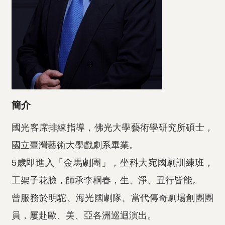
簡介
國光客席排練指導，佛光大學藝術學研究所碩士，
國立臺灣藝術大學戲劇系畢業。
5歲即進入「金馬劇團」，坐科大宛國劇訓練班，
工架子花臉，師承李桐春，生、淨、丑行皆能。
曾服務於明駝、海光國劇隊、當代傳奇劇場創團團
員，屢赴歐、美、亞各洲巡迴演出。