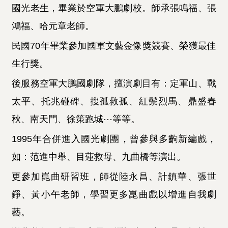
國光老生，畢業於空軍大鵬劇校。師承張鳴福、張
鴻福、哈元章老師。
民國
70
年畢業參加國軍文藝金像獎競賽、榮獲最佳
生行獎。
後服務空軍大鵬國劇隊，擅演劇目有：定軍山、戰
太平、托兆碰碑、搜孤救孤、紅鬃烈馬、鼎盛春
秋、南天門、徐策跑城
⋯
等等。
1995
年合併進入國光劇團，曾參與多齣新編戲，
如：范進中舉、目蓮救母、九曲橋等演出。
更參加崑曲研習班，師從陸永昌、計鎮華、張世
錚、黃小午老師，學習更多崑曲戲以增進自我劇
藝。