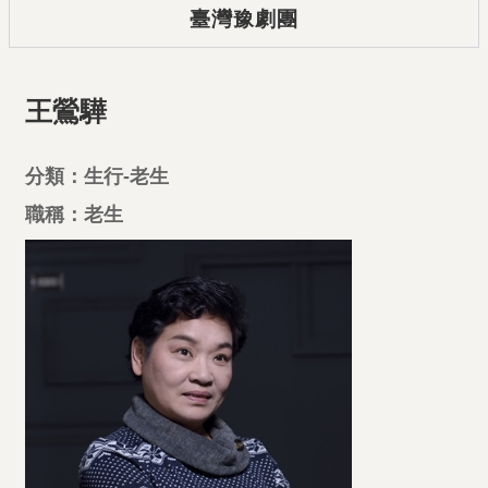
臺灣豫劇團
王鶯驊
分類：生行-老生
職稱：老生