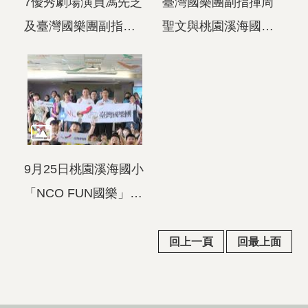
7優秀劇場演員馮先芝
臺灣國樂團副指揮周
及臺灣國樂團副指揮
聖文與桃園溪海國小
周聖文活潑帶動現場
學子們現場互動
氣氛
9月25日桃園溪海國小
「NCO FUN國樂」圓
滿成功
回上一頁
回最上面