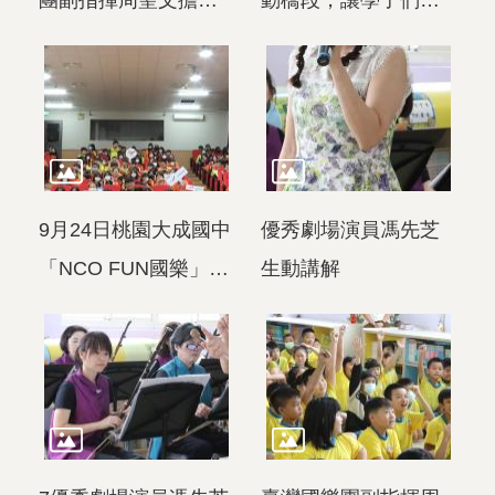
團副指揮周聖文擔綱
動橋段，讓學子們輕
指揮
鬆體驗國樂
9月24日桃園大成國中
優秀劇場演員馮先芝
「NCO FUN國樂」圓
生動講解
滿成功