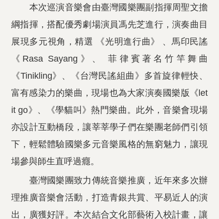
本次巡演音樂會由臺灣國樂團副指揮周聖文擔
綱指揮，搭配優秀劇場演員馮先芝進行，演奏曲目
展現多元視角，精選 《光明進行曲》 、馬印民謠
《Rasa Sayang》、 菲律賓著名竹竿舞曲
《Tinikling》、《台灣民謠組曲》多首旋律輕快、
富有感染力的樂曲，現場也為大家演奏國樂版《let
it go》、《學貓叫》熱門樂曲。此外，音樂會現場
亦設計互動橋段，讓莘莘學子們在樂團老師們引領
下，輕鬆體驗國樂多元音樂風格的無窮魅力，讓現
場參與師生直呼過癮。
臺灣國樂團致力傳統音樂推廣，近年來多次辦
理推廣音樂會活動，打造青銀共賞、平易近人的演
出，廣獲好評。本次結合文化部藝術入校計畫，讓