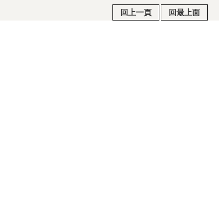
回上一頁
回最上面
常見問答
政府公共網
行政院公報
隱私權及安全政策宣示
政府網站資料開放宣告/著作權聲明
瀏覽人次
114
電話：03-970-5815 / 傳真：03-960-5237 / 地址：
268015宜蘭縣五結鄉季新村五濱路二段201號
©2015國立傳統藝術中心版權所有 All rights reserved. 建
議瀏覽狀態 1280 x 800 以上.