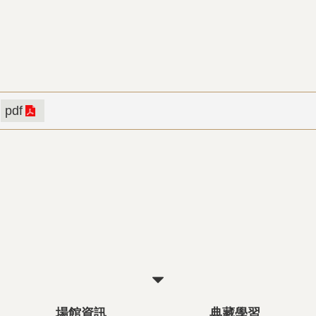
pdf
關
閉
場館資訊
典藏學習