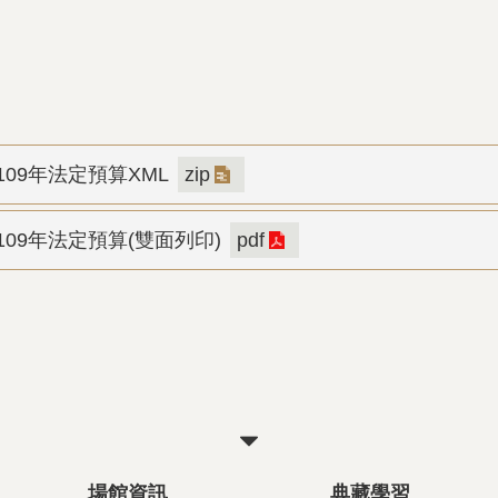
09年法定預算XML
zip
09年法定預算(雙面列印)
pdf
關
閉
場館資訊
典藏學習