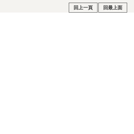
回上一頁
回最上面
常見問答
政府公共網
行政院公報
隱私權及安全政策宣示
政府網站資料開放宣告/著作權聲明
瀏覽人次
3006
電話：03-970-5815 / 傳真：03-960-5237 / 地址：
268015宜蘭縣五結鄉季新村五濱路二段201號
©2015國立傳統藝術中心版權所有 All rights reserved. 建
議瀏覽狀態 1280 x 800 以上.