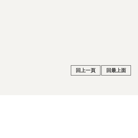
回上一頁
回最上面
常見問答
政府公共網
行政院公報
隱私權及安全政策宣示
政府網站資料開放宣告/著作權聲明