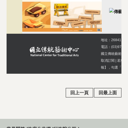
地址：26841 
電話：(03)970-5
國立傳統藝術中
取消訂閱
|
若您要
報】，勾選「單位
回上一頁
回最上面