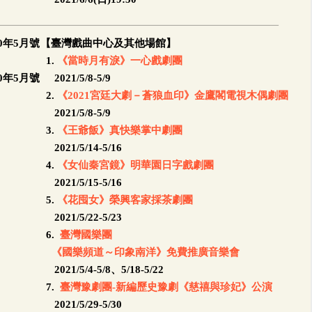
【臺灣戲曲中心及其他場館】
1.
《當時月有淚》一心戲劇團
2021/5/8-5/9
2.
《2021宮廷大劇－蒼狼血印》金鷹閣電視木偶劇團
2021/5/8-5/9
3.
《王爺飯》真快樂掌中劇團
2021/5/14-5/16
4.
《女仙秦宮鏡》明華園日字戲劇團
2021/5/15-5/16
5.
《花囤女》榮興客家採茶劇團
2021/5/22-5/23
6.
臺灣國樂團
《國樂頻道～印象南洋》免費推廣音樂會
2021/5/4-5/8、5/18-5/22
7.
臺灣豫劇團-新編歷史豫劇《慈禧與珍妃》公演
2021/5/29-5/30