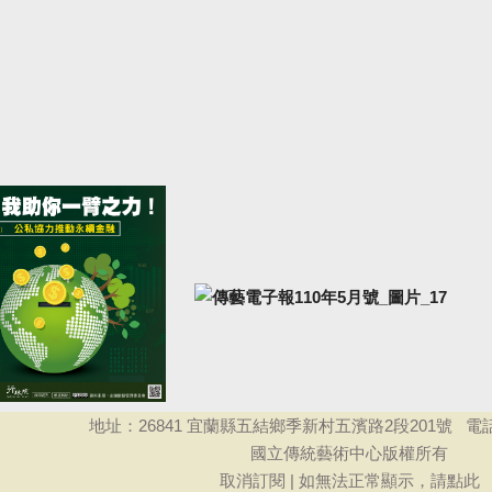
地址：
26841
宜蘭縣五結鄉季新村五濱路
2
段
201
號
電
國立傳統藝術中心版權所有
取消訂閱
|
如無法正常顯示，
請點此