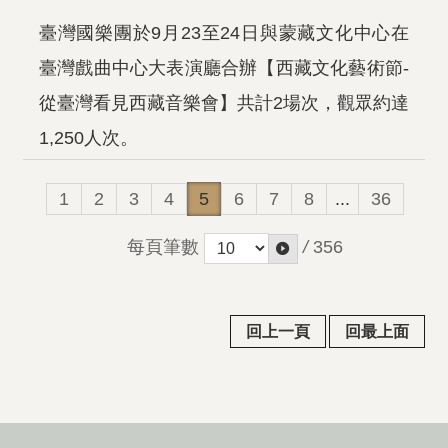
臺灣國樂團於9月23至24日與蒙藏文化中心在
臺灣戲曲中心大表演廳合辦【西藏文化藝術節-
從臺灣看見西藏音樂會】共計2場次，觀眾約達
1,250人次。
1
2
3
4
5
6
7
8
...
36
每頁筆數
/
356
回上一頁
回最上面