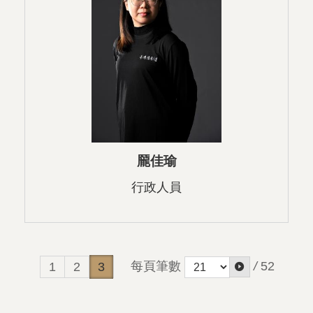
龎佳瑜
行政人員
每頁筆數
/
52
1
2
3