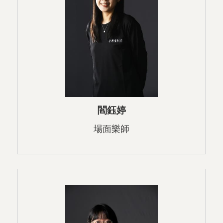
閻鈺婷
場面樂師