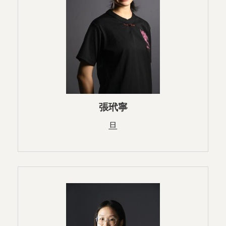
張玳寧
旦