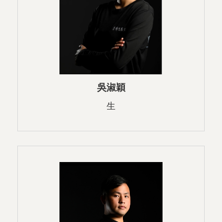
吳淑穎
生