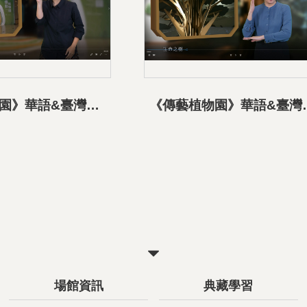
《傳藝植物園》華語&臺灣手語導覽影片-01展覽介紹
《傳藝植物園》華語
關
閉
場館資訊
典藏學習