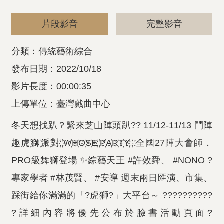
片段影音
完整影音
分類：傳統藝術綜合
發布日期：2022/10/18
影片長度：00:00:35
上傳單位：臺灣戲曲中心
冬天想找趴？緊來芝山陣頭趴?? 11/12-11/13 鬥陣
趣虎҉獅҉派҉對҉ ҉W҉H҉O҉S҉E҉ ҉P҉A҉R҉T҉Y҉ ҉ 全國27陣大會師．
PRO級舞獅登場 ✨綜藝天王 #許效舜、 #NONO ?
專家學者 #林茂賢、 #安導 週末兩日匯演、市集、
踩街給你滿滿的「?虎獅?」大平台～ ??????????
?詳細內容將優先公布於臉書活動頁面?