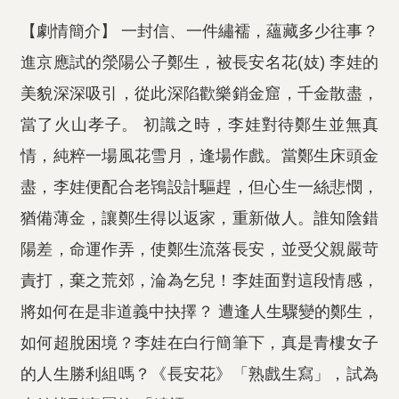
【劇情簡介】 一封信、一件繡襦，蘊藏多少往事？
進京應試的滎陽公子鄭生，被長安名花(妓) 李娃的
美貌深深吸引，從此深陷歡樂銷金窟，千金散盡，
當了火山孝子。 初識之時，李娃對待鄭生並無真
情，純粹一場風花雪月，逢場作戲。當鄭生床頭金
盡，李娃便配合老鴇設計驅趕，但心生一絲悲憫，
猶備薄金，讓鄭生得以返家，重新做人。誰知陰錯
陽差，命運作弄，使鄭生流落長安，並受父親嚴苛
責打，棄之荒郊，淪為乞兒！李娃面對這段情感，
將如何在是非道義中抉擇？ 遭逢人生驟變的鄭生，
如何超脫困境？李娃在白行簡筆下，真是青樓女子
的人生勝利組嗎？《長安花》「熟戲生寫」，試為