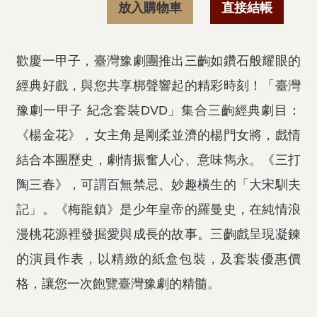
放入購物車
直接結帳
歡慶一甲子，臺灣豫劇團推出三齣如鑽石般耀眼的
經典好戲，與您共享梆聲響起的精彩時刻！「臺灣
豫劇一甲子 紀念套裝DVD」集合三齣經典劇目：
《楊金花》，女主角是剛柔並濟的楊門女將，戲情
結合本團歷史，劇情振奮人心、意味雋永。《三打
陶三春》，可謂百無禁忌、妙趣橫生的「大宋馴夫
記」。《梅龍鎮》是少年皇帝的羅曼史，在純情浪
漫桃花源裡發掘愛與成長的故事。三齣戲呈現凝鍊
的演員作表，以精緻的紙盒包裝，及套裝優惠價
格，讓您一次飽覽臺灣豫劇的精髓。