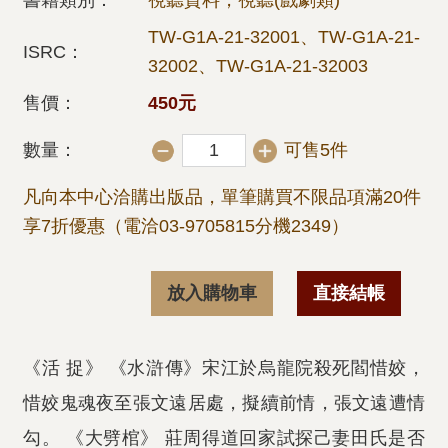
書籍類別：
視聽資料，視聽(戲劇類)
TW-G1A-21-32001、TW-G1A-21-
ISRC：
32002、TW-G1A-21-32003
售價：
450元
數量：
可售5件
凡向本中心洽購出版品，單筆購買不限品項滿20件
享7折優惠（電洽03-9705815分機2349）
放入購物車
直接結帳
《活 捉》 《水滸傳》宋江於烏龍院殺死閻惜姣，
惜姣鬼魂夜至張文遠居處，擬續前情，張文遠遭情
勾。 《大劈棺》 莊周得道回家試探己妻田氏是否