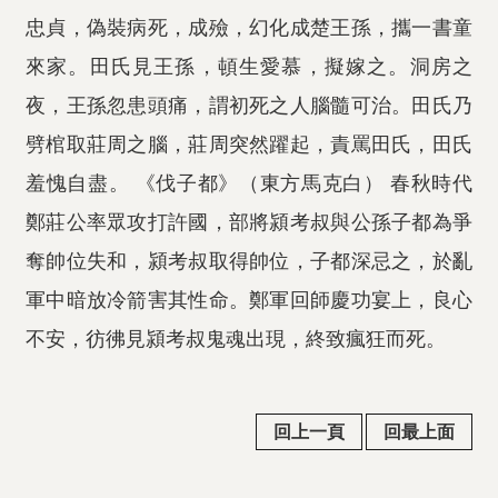
忠貞，偽裝病死，成殮，幻化成楚王孫，攜一書童
來家。田氏見王孫，頓生愛慕，擬嫁之。洞房之
夜，王孫忽患頭痛，謂初死之人腦髓可治。田氏乃
劈棺取莊周之腦，莊周突然躍起，責罵田氏，田氏
羞愧自盡。 《伐子都》（東方馬克白） 春秋時代
鄭莊公率眾攻打許國，部將潁考叔與公孫子都為爭
奪帥位失和，潁考叔取得帥位，子都深忌之，於亂
軍中暗放冷箭害其性命。鄭軍回師慶功宴上，良心
不安，彷彿見潁考叔鬼魂出現，終致瘋狂而死。
回上一頁
回最上面