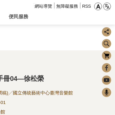
:::
網站導覽
無障礙服務
RSS
便民服務
購物車
0
FaceBook
手冊04—徐松榮
Youtube
Podcast
撰稿)╱國立傳統藝術中心臺灣音樂館
-01
樂館