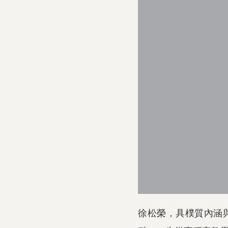
徐松榮，具樸質內涵與文