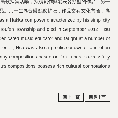
響應民歌採集活動，持續創作與發表各類型的作品；另一
品。其一生為音樂默默耕耘，作品富有文化內涵，為
 composer characterized by his simplicity
’s Toufen Township and died in September 2012. Hsu
dedicated music educator and taught at a number of
llector, Hsu was also a prolific songwriter and often
ny compositions based on folk tunes, successfully
’s compositions possess rich cultural connotations
回上一頁
回最上面