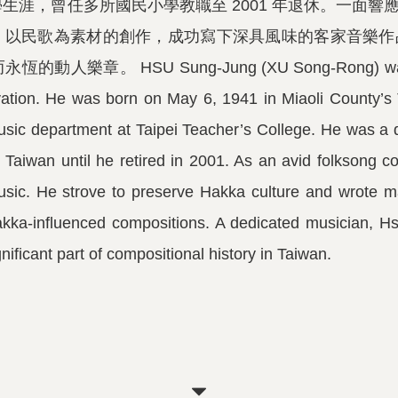
生涯，曾任多所國民小學教職至 2001 年退休。一面
，以民歌為素材的創作，成功寫下深具風味的客家音樂作
章。 HSU Sung-Jung (XU Song-Rong) was a Hakka
tivation. He was born on May 6, 1941 in Miaoli County
sic department at Taipei Teacher’s College. He was a 
Taiwan until he retired in 2001. As an avid folksong co
sic. He strove to preserve Hakka culture and wrote ma
ka-influenced compositions. A dedicated musician, Hsu
gnificant part of compositional history in Taiwan.
關