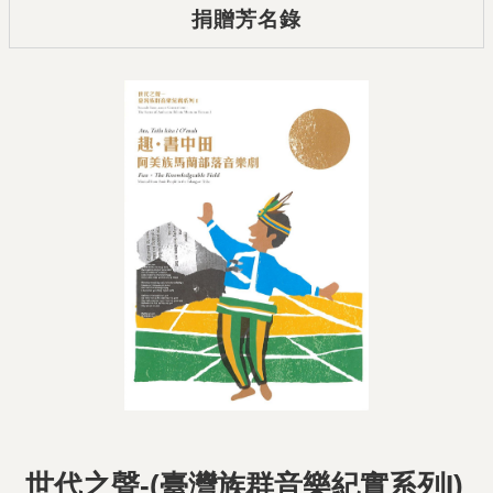
捐贈芳名錄
世代之聲-(臺灣族群音樂紀實系列I)