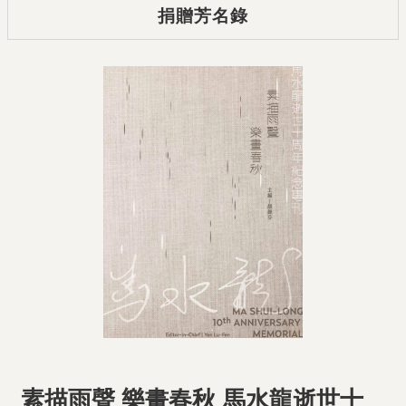
捐贈芳名錄
素描雨聲 樂畫春秋 馬水龍逝世十