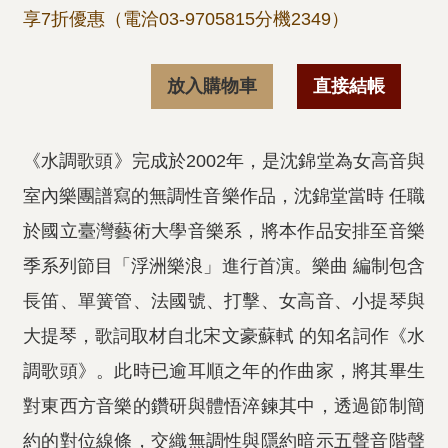
享7折優惠（電洽03-9705815分機2349）
放入購物車
直接結帳
《水調歌頭》完成於2002年，是沈錦堂為女高音與
室內樂團譜寫的無調性音樂作品，沈錦堂當時 任職
於國立臺灣藝術大學音樂系，將本作品安排至音樂
季系列節目「浮洲樂浪」進行首演。樂曲 編制包含
長笛、單簧管、法國號、打擊、女高音、小提琴與
大提琴，歌詞取材自北宋文豪蘇軾 的知名詞作《水
調歌頭》。此時已逾耳順之年的作曲家，將其畢生
對東西方音樂的鑽研與體悟淬鍊其中，透過節制簡
約的對位線條，交織無調性與隱約暗示五聲音階聲