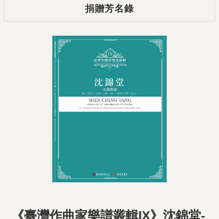
捐贈芳名錄
《臺灣作曲家樂譜叢輯IX》沈錦堂-