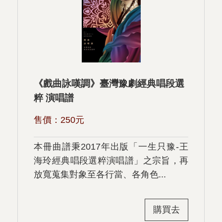
《戲曲詠嘆調》臺灣豫劇經典唱段選
粹 演唱譜
售價：
250
元
本冊曲譜秉2017年出版「一生只豫-王
海玲經典唱段選粹演唱譜」之宗旨，再
放寬蒐集對象至各行當、各角色...
購買去