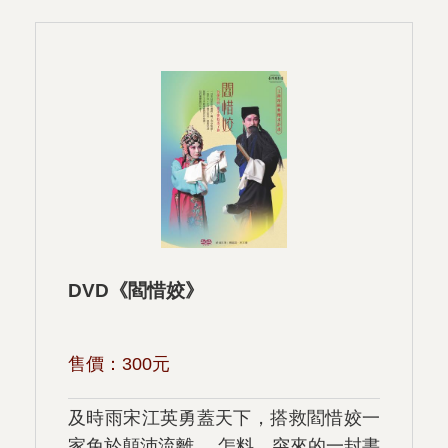
DVD《閻惜姣》
售價：
300
元
及時雨宋江英勇蓋天下，搭救閻惜姣一
家免於顛沛流離。 怎料，突來的一封書