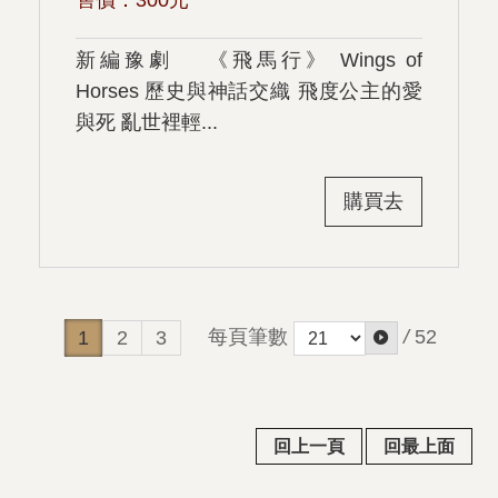
售價：
300
元
新編豫劇 《飛馬行》 Wings of
Horses 歷史與神話交織 飛度公主的愛
與死 亂世裡輕...
購買去
每頁筆數
/
52
1
2
3
回上一頁
回最上面