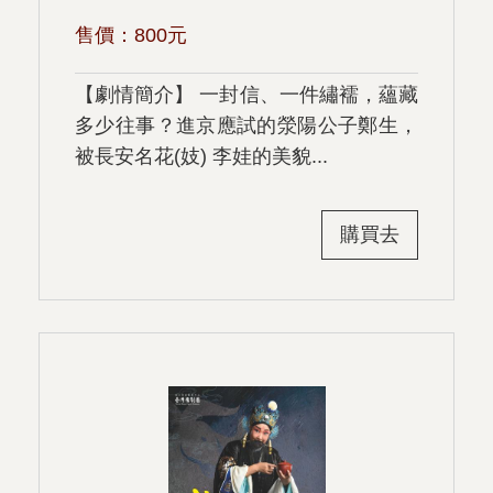
售價：
800
元
【劇情簡介】 一封信、一件繡襦，蘊藏
多少往事？進京應試的滎陽公子鄭生，
被長安名花(妓) 李娃的美貌...
購買去