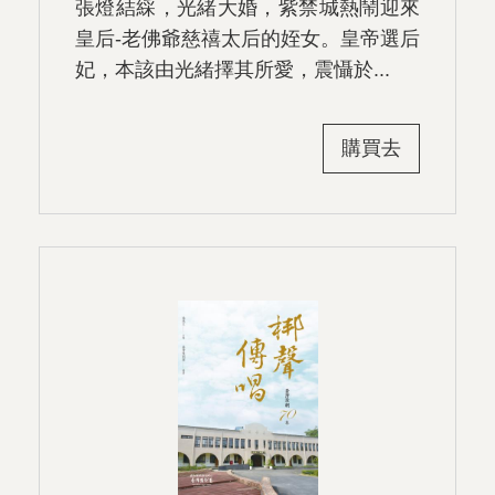
張燈結綵，光緒大婚，紫禁城熱鬧迎來
皇后-老佛爺慈禧太后的姪女。皇帝選后
妃，本該由光緒擇其所愛，震懾於...
購買去