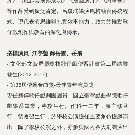
咒》《風起雲湧鄭成功》《潛園風月》《將軍寇》
等作品受到廣泛肯定。呂瓊珷導演風格融合傳統程
式、現代表演思維與扎實敘事能力，致力於推動歌
仔戲創作與教育的深化與傳承。
搭檔演員│江亭瑩 飾岳雲、岳飛
‧ 文化部文資局廖瓊枝歌仔戲傳習計畫第二屆結業
藝生(2012-2016)
‧ 第36屆傳藝金曲獎-最佳青年演員獎
現任薪傳歌仔戲劇團團員。國立臺灣戲曲學院歌仔
戲學系畢業，專攻生行。作科十二年，原主修旦
行，後改習生行，於學校公演擔任主要角色擔綱演
出，除了學校公演之外，亦參與國內各大劇團演出