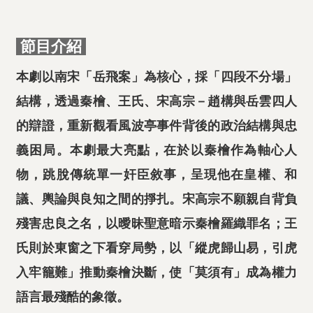
節目介紹
本劇以南宋「岳飛案」為核心，採「四段不分場」
結構，透過秦檜、王氏、宋高宗－趙構與岳雲四人
的辯證，重新觀看風波亭事件背後的政治結構與忠
義困局。本劇最大亮點，在於以秦檜作為軸心人
物，跳脫傳統單一奸臣敘事，呈現他在皇權、和
議、輿論與良知之間的掙扎。宋高宗不願親自背負
殘害忠良之名，以曖昧聖意暗示秦檜羅織罪名；王
氏則於東窗之下看穿局勢，以「縱虎歸山易，引虎
入牢籠難」推動秦檜決斷，使「莫須有」成為權力
語言最殘酷的象徵。