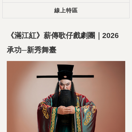
線上特區
《滿江紅》薪傳歌仔戲劇團｜2026
承功─新秀舞臺