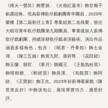
《烽火一聲笑》飾曹操、《火燒紅蓮寺》飾甘瘤子
嶄露頭角。現為薪傳歌仔戲劇團青年團員，2025年
榮獲【第二屆歌仔上青】專業組第二名殊榮，曾任
大稻埕青年歌仔戲團第九期團員。畢業後加入薪傳
歌仔戲劇團，持續深耕歌仔戲表演藝術。演出作品
涵蓋多樣角色，包含：《昭君・丹青怨》飾土金
渾、《陳三五娘》飾黃九郎、唐府尊、《花田錯》
飾玉蘭、縣官、《寒月》飾國王、《王魁負桂英》
飾韓相爺、《斬經堂》飾吳漢、《烏龍窟》飾阿
財、《王寶釧》飾王允。2023年於薪傳看家戲《陳
世美反奸》中飾演包公，展現厚實功力，廣受好
評。