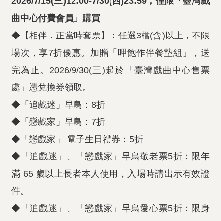
2026/7/15(三)12:00-7/30(四)23:59，僅限「臺灣戲
曲中心付費會員」購買
◆【相伴．正當時套票】：任選3檔(含)以上，不限
場次，享7折優惠。加贈「呷飽作伴餐墊組」，送
完為止。2026/9/30(三)起於「臺灣戲曲中心售票
處」憑兌換券領取。
◆「追戲迷」早鳥：8折
◆「戀戲家」早鳥：7折
◆「戀戲家」 電子生日禮券：5折
◆「追戲迷」、「戀戲家」早鳥敬老票5折：限年
滿 65 歲以上長者本人使用，入場時請出示有效證
件。
◆「追戲迷」、「戀戲家」早鳥愛心票5折：限身