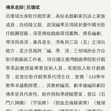
傳承老師│呂瓊珷
呂瓊珷出身歌仔戲世家，為知名戲劇家呂訴上家族
成員，自幼隨父親、資深編導呂鴻禧於臺中國光歌
仔戲團習藝，深受傳統戲曲環境薰陶。擅長編劇、
導演與表演，兼具老生、淨角與三花（丑）之演出
能力，是少見能跨「編、導、演」三領域的全方位
歌仔戲藝術工作者。 現任國立臺灣戲曲學院歌仔戲
學系副教授級專業技術人員，長期投入歌仔戲教
育，並曾任歌仔戲學系代理主任，曾獲「110學年
教學卓越教師獎」。其教材編寫、劇本修編與劇目
傳承皆具代表性。創作與執導經驗豐富，曾以《石
門八陣圖》《宇宙鋒》《碧血忠魂楊家將》《魅湖