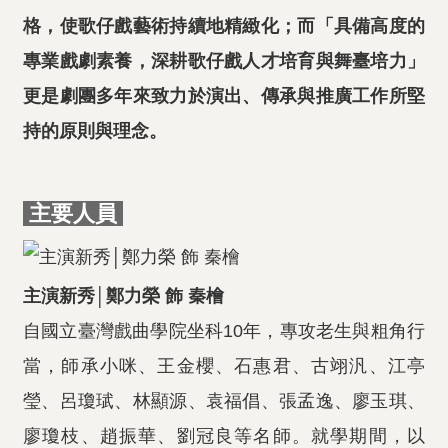
格，使歌仔戲藝術持續地精緻化；而「具備高度的
專業戲劇素養，深耕歌仔戲人才培育與舞臺培力」
更是劇團多年來致力於演出、傳承與推廣工作所堅
持的原則與理念。
主要人員
主演新秀│鄭力榮 飾 秦檜
自國立臺灣戲曲學院坐科10年，專攻老生與粗角行
當，師承小咪、王金櫻、石惠君、古翊汎、江亭
瑩、呂瓊珷、林顯源、袁福倡、張孟逸、廖玉琪、
廖瓊枝、趙振華、劉冠良等名師。就學期間，以