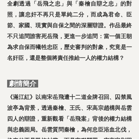
全劇透過「岳飛之忠」與「秦檜自辯之忠」的對
照，讓忠奸不再只是單純二分，而成為君命、臣
節、家國、現實與自保之間的深層辯證。作品最終
不只追問誰害死岳飛，更進一步追問：當一個王朝
為求自保而犧牲忠臣，歷史審判的對象，究竟是一
名奸臣，還是整個將責任推給一人的權力結構？
劇情簡介
《滿江紅》以南宋岳飛遭十二道金牌召回、囚禁風
波亭為背景，透過秦檜、王氏、宋高宗趙構與岳雲
四人的辯證，重新觀看「岳飛案」背後的權力結構
與忠義困局。岳雲質問秦檜，為何忠臣浴血北伐，