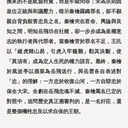
換來的不是凱旋封賞，而是牢獄問罪；宋高宗則因
皇位正統與和議壓力，暗示秦檜羅織罪名，卻不願
親自背負殺害忠良之名。秦檜夾在君命、輿論與良
知之間，明知岳飛功在社稷，卻一步步成為皇權意
志的執行者與代罪者。當秦檜苦於罪名不足，王氏
以「縱虎歸山易，引虎入牢籠難」勸其決斷，使
「莫須有」成為定人生死的權力語言。最終，秦檜
於風波亭以酒菜為岳飛送行，與岳雲各自表述對
「忠」的理解：一方忠於收復山河，一方自辯忠於
保全大宋。全劇在岳飛忠魂不滅、秦檜罵名已定的
對照中，追問歷史真正應審判的，是一名奸臣，還
是整個犧牲忠良以求自保的王朝。