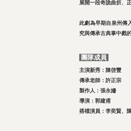
展開一段奇詭曲折、
此劇為早期自泉州傳
究與傳承古典掌中戲
團隊成員
主演新秀：陳啓豐
傳承老師：許正宗
製作人：張永姍
導演：郭建甫
搭檔演員：李奕賢、