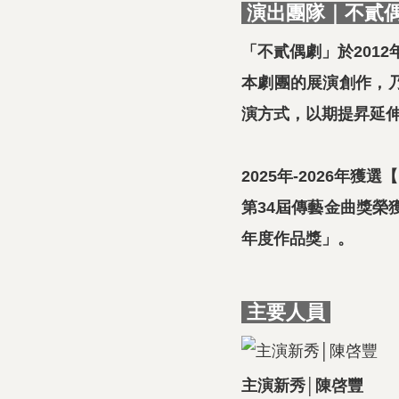
演出團隊｜不貳
「不貳偶劇」於201
本劇團的展演創作，
演方式，以期提昇延
2025年-2026年獲
第34屆傳藝金曲獎榮
年度作品獎」。
主要人員
主演新秀│陳啓豐