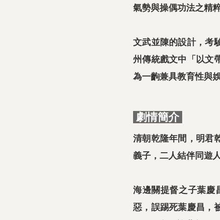
氣勢與操偶功法之精
文武並陳的設計，考
州傳統戲文中「以文
為一齣兼具教育性與
劇情簡介
清朝乾隆年間，明君
義子，二人結伴同遊
海邊關提督之子葉慶
惡，誤踢死葉慶昌，