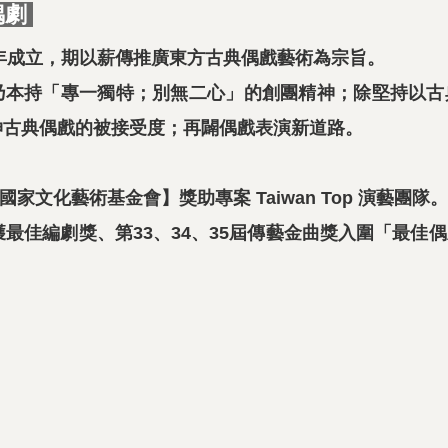
偶劇
2年成立，期以薪傳推廣東方古典偶戲藝術為宗旨。
乃本持「專一獨特；別無二心」的創團精神；除堅持以古
伸古典偶戲的被接受度；再闢偶戲表演新道路。
選【國家文化藝術基金會】獎助專案 Taiwan Top 演藝團隊。
獲最佳編劇獎、第33、34、35屆傳藝金曲獎入圍「最佳