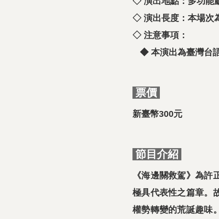
◇ 演出地點：多功能
◇ 演出長度：本場次
◇ 注意事項：
◆ 本演出為臺灣台
票價
新臺幣300元
節目介紹
《海邊關救駕》為許
極具代表性之篇章。
權勢轉變的荒誕趣味