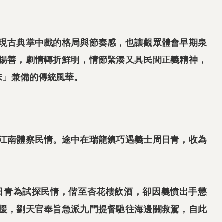
現古典掌中戲的格局與節奏感，也讓觀眾體會早期泉
揚善，劇情轉折鮮明，情節緊湊又具民間正義精神，
味」兼備的傳統風華。
江南體察民情。途中在瑞龍鎮巧遇義士周日青，收為
日青為試探民情，偕至杏花樓飲酒，卻因義憤出手懲
援，劉天官奉旨急派九門提督馳往海邊關救駕，自此