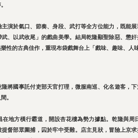
粹。
驗主演於氣口、節奏、身段、武打等全方位能力，既能展
帶武、以武收尾」的戲曲美學。結局乾隆顯聖除惡、懲奸
娛樂性的古典佳作，重現布袋戲舞台上「戲味、趣味、人
乾隆將國事託付吏部天官打理，微服南巡、化名遊客，下
人間。
昌在地方橫行霸道，開設杏花樓為勢力據點。乾隆與周
被提督部眾圍捕，囚於牢中受難。店主見狀，冒險上京求