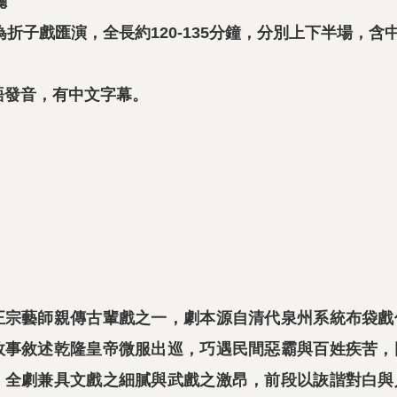
廳
為折子戲匯演，全長約120-135分鐘，分別上下半場，含
語發音，有中文字幕。
正宗藝師親傳古輩戲之一，劇本源自清代泉州系統布袋戲
故事敘述乾隆皇帝微服出巡，巧遇民間惡霸與百姓疾苦，
。全劇兼具文戲之細膩與武戲之激昂，前段以詼諧對白與